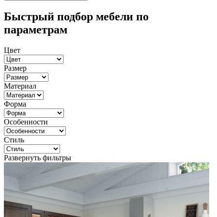
Быстрый подбор мебели по
параметрам
Цвет
Размер
Материал
Форма
Особенности
Стиль
Развернуть фильтры