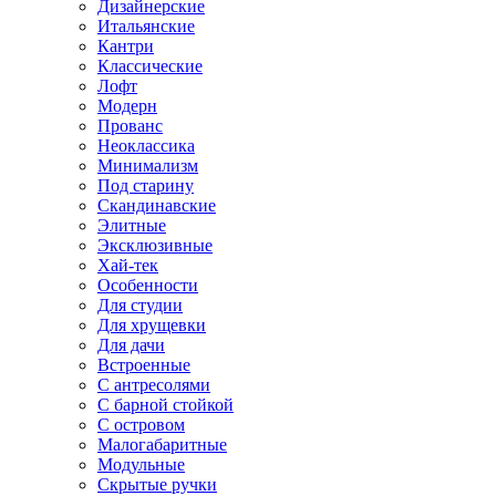
Дизайнерские
Итальянские
Кантри
Классические
Лофт
Модерн
Прованс
Неоклассика
Минимализм
Под старину
Скандинавские
Элитные
Эксклюзивные
Хай-тек
Особенности
Для студии
Для хрущевки
Для дачи
Встроенные
С антресолями
С барной стойкой
С островом
Малогабаритные
Модульные
Скрытые ручки