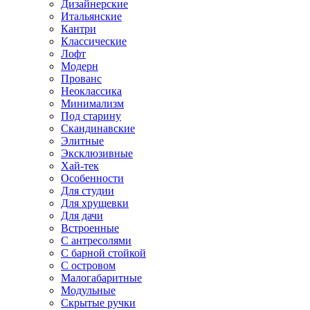
Дизайнерские
Итальянские
Кантри
Классические
Лофт
Модерн
Прованс
Неоклассика
Минимализм
Под старину
Скандинавские
Элитные
Эксклюзивные
Хай-тек
Особенности
Для студии
Для хрущевки
Для дачи
Встроенные
С антресолями
С барной стойкой
С островом
Малогабаритные
Модульные
Скрытые ручки