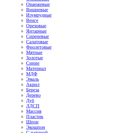
Оранжевые
Вишневые
Изумрудные
Венге
Ореховые
Янтарные
Сиреневые
Салатовые
Фиолетовые
Мятные
Золотые
Синие
Материал
МДФ
Эмаль
Акрил
Береза
Дерево
Дуб
ЛДСП
Массив
Пластик
Шпон
Экошпон
С патиной