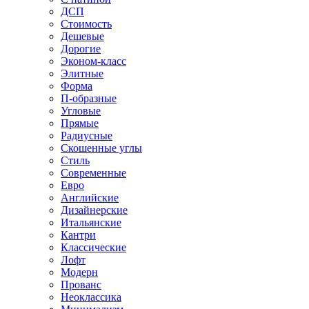
ДСП
Стоимость
Дешевые
Дорогие
Эконом-класс
Элитные
Форма
П-образные
Угловые
Прямые
Радиусные
Скошенные углы
Стиль
Современные
Евро
Английские
Дизайнерские
Итальянские
Кантри
Классические
Лофт
Модерн
Прованс
Неоклассика