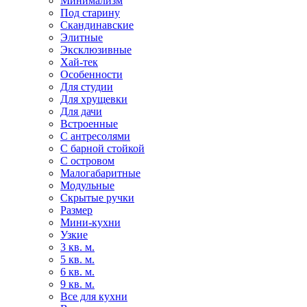
Минимализм
Под старину
Скандинавские
Элитные
Эксклюзивные
Хай-тек
Особенности
Для студии
Для хрущевки
Для дачи
Встроенные
С антресолями
С барной стойкой
С островом
Малогабаритные
Модульные
Скрытые ручки
Размер
Мини-кухни
Узкие
3 кв. м.
5 кв. м.
6 кв. м.
9 кв. м.
Все для кухни