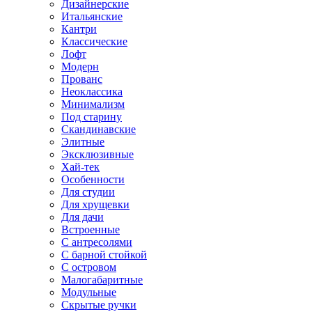
Дизайнерские
Итальянские
Кантри
Классические
Лофт
Модерн
Прованс
Неоклассика
Минимализм
Под старину
Скандинавские
Элитные
Эксклюзивные
Хай-тек
Особенности
Для студии
Для хрущевки
Для дачи
Встроенные
С антресолями
С барной стойкой
С островом
Малогабаритные
Модульные
Скрытые ручки