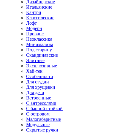
Дизайнерские
Итальянские
Кантри
Классические
Лофт
Модерн
Прованс
Неоклассика
Минимализм
Под старину
Скандинавские
Элитные
Эксклюзивные
Хай-тек
Особенности
Для студии
Для хрущевки
Для дачи
Встроенные
С антресолями
С барной стойкой
С островом
Малогабаритные
Модульные
Скрытые ручки