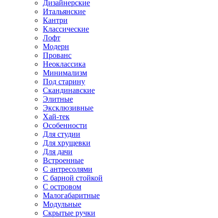
Дизайнерские
Итальянские
Кантри
Классические
Лофт
Модерн
Прованс
Неоклассика
Минимализм
Под старину
Скандинавские
Элитные
Эксклюзивные
Хай-тек
Особенности
Для студии
Для хрущевки
Для дачи
Встроенные
С антресолями
С барной стойкой
С островом
Малогабаритные
Модульные
Скрытые ручки