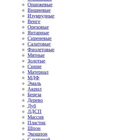
Оранжевые
Вишневые
Изумрудные
Венге
Ореховые
Янтарные
Сиреневые
Салатовые
Фиолетовые
Мятные
Золотые
Синие
Материал
МДФ
Эмаль
Акрил
Береза
Дерево
Дуб
ЛДСП
Массив
Пластик
Шпон
Экошпон
С патиной