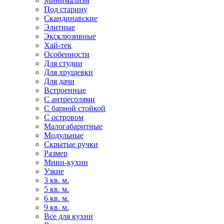
Минимализм
Под старину
Скандинавские
Элитные
Эксклюзивные
Хай-тек
Особенности
Для студии
Для хрущевки
Для дачи
Встроенные
С антресолями
С барной стойкой
С островом
Малогабаритные
Модульные
Скрытые ручки
Размер
Мини-кухни
Узкие
3 кв. м.
5 кв. м.
6 кв. м.
9 кв. м.
Все для кухни