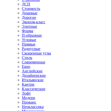
ДСП
Стоимость
Дешевые
Дорогие
Эконом-класс
Элитные
Форма
П-образные
Угловые
Прямые
Радиусные
Скошенные углы
Стиль
Современные
Евро
Английские
Дизайнерские
Итальянские
Кантри
Классические
Лофт
Модерн
Прованс
Неоклассика