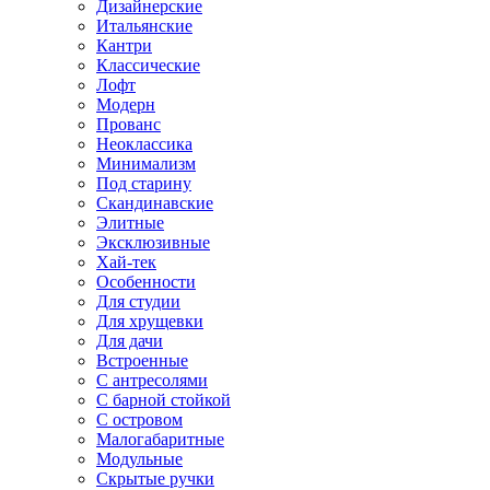
Дизайнерские
Итальянские
Кантри
Классические
Лофт
Модерн
Прованс
Неоклассика
Минимализм
Под старину
Скандинавские
Элитные
Эксклюзивные
Хай-тек
Особенности
Для студии
Для хрущевки
Для дачи
Встроенные
С антресолями
С барной стойкой
С островом
Малогабаритные
Модульные
Скрытые ручки