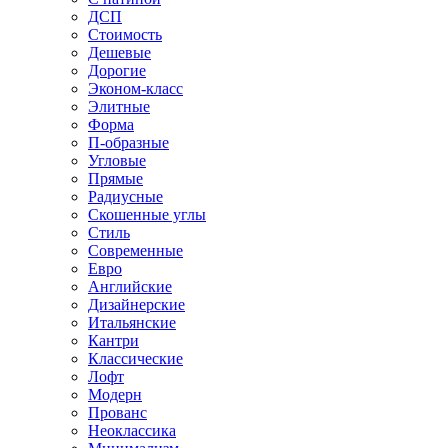
ДСП
Стоимость
Дешевые
Дорогие
Эконом-класс
Элитные
Форма
П-образные
Угловые
Прямые
Радиусные
Скошенные углы
Стиль
Современные
Евро
Английские
Дизайнерские
Итальянские
Кантри
Классические
Лофт
Модерн
Прованс
Неоклассика