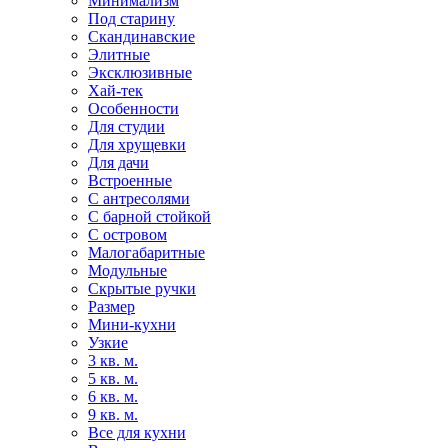
Минимализм
Под старину
Скандинавские
Элитные
Эксклюзивные
Хай-тек
Особенности
Для студии
Для хрущевки
Для дачи
Встроенные
С антресолями
С барной стойкой
С островом
Малогабаритные
Модульные
Скрытые ручки
Размер
Мини-кухни
Узкие
3 кв. м.
5 кв. м.
6 кв. м.
9 кв. м.
Все для кухни