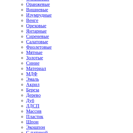
Оранжевые
Вишневые
Изумрудные
Венге
Ореховые
Янтарные
Сиреневые
Салатовые
Фиолетовые
Мятные
Золотые
Синие
Материал
МДФ
Эмаль
Акрил
Береза
Дерево
Дуб
ЛДСП
Массив
Пластик
Шпон
Экошпон
С патиной