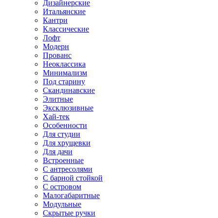
Дизайнерские
Итальянские
Кантри
Классические
Лофт
Модерн
Прованс
Неоклассика
Минимализм
Под старину
Скандинавские
Элитные
Эксклюзивные
Хай-тек
Особенности
Для студии
Для хрущевки
Для дачи
Встроенные
С антресолями
С барной стойкой
С островом
Малогабаритные
Модульные
Скрытые ручки