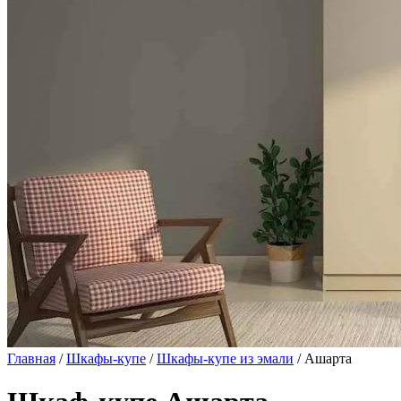
Главная
/
Шкафы-купе
/
Шкафы-купе из эмали
/ Ашарта