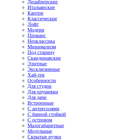
Дизайнерские
Итальянские
Кантри
Классические
Лофт
Модерн
Прованс
Неоклассика
Минимализм
Под старину
Скандинавские
Элитные
Эксклюзивные
Хай-тек
Особенности
Для студии
Для хрущевки
Для дачи
Встроенные
С антресолями
С барной стойкой
С островом
Малогабаритные
Модульные
Скрытые ручки