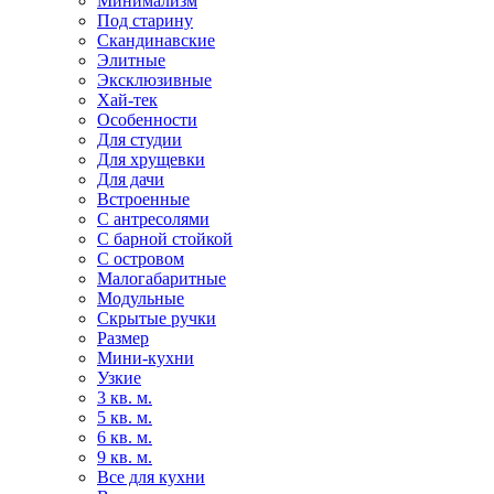
Минимализм
Под старину
Скандинавские
Элитные
Эксклюзивные
Хай-тек
Особенности
Для студии
Для хрущевки
Для дачи
Встроенные
С антресолями
С барной стойкой
С островом
Малогабаритные
Модульные
Скрытые ручки
Размер
Мини-кухни
Узкие
3 кв. м.
5 кв. м.
6 кв. м.
9 кв. м.
Все для кухни