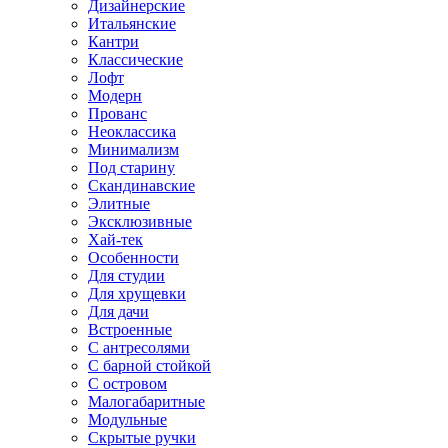
Дизайнерские
Итальянские
Кантри
Классические
Лофт
Модерн
Прованс
Неоклассика
Минимализм
Под старину
Скандинавские
Элитные
Эксклюзивные
Хай-тек
Особенности
Для студии
Для хрущевки
Для дачи
Встроенные
С антресолями
С барной стойкой
С островом
Малогабаритные
Модульные
Скрытые ручки