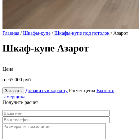
Главная
/
Шкафы-купе
/
Шкафы-купе под потолок
/ Азарот
Шкаф-купе Азарот
Цена:
от 65 000
руб.
Добавить в корзину
Расчет цены
Вызвать
Заказать
замерщика
Получить расчет