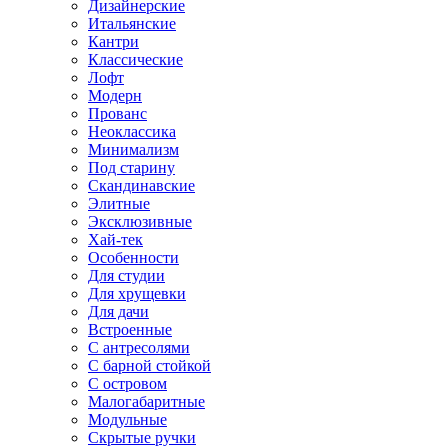
Дизайнерские
Итальянские
Кантри
Классические
Лофт
Модерн
Прованс
Неоклассика
Минимализм
Под старину
Скандинавские
Элитные
Эксклюзивные
Хай-тек
Особенности
Для студии
Для хрущевки
Для дачи
Встроенные
С антресолями
С барной стойкой
С островом
Малогабаритные
Модульные
Скрытые ручки