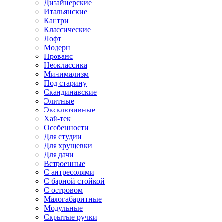
Дизайнерские
Итальянские
Кантри
Классические
Лофт
Модерн
Прованс
Неоклассика
Минимализм
Под старину
Скандинавские
Элитные
Эксклюзивные
Хай-тек
Особенности
Для студии
Для хрущевки
Для дачи
Встроенные
С антресолями
С барной стойкой
С островом
Малогабаритные
Модульные
Скрытые ручки