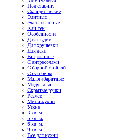
Минимализм
Под старину
Скандинавские
Элитные
Эксклюзивные
Хай-тек
Особенности
Для студии
Для хрущевки
Для дачи
Встроенные
С антресолями
С барной стойкой
С островом
Малогабаритные
Модульные
Скрытые ручки
Размер
Мини-кухни
Узкие
3 кв. м.
5 кв. м.
6 кв. м.
9 кв. м.
Все для кухни