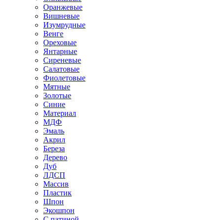
Оранжевые
Вишневые
Изумрудные
Венге
Ореховые
Янтарные
Сиреневые
Салатовые
Фиолетовые
Мятные
Золотые
Синие
Материал
МДФ
Эмаль
Акрил
Береза
Дерево
Дуб
ЛДСП
Массив
Пластик
Шпон
Экошпон
С патиной