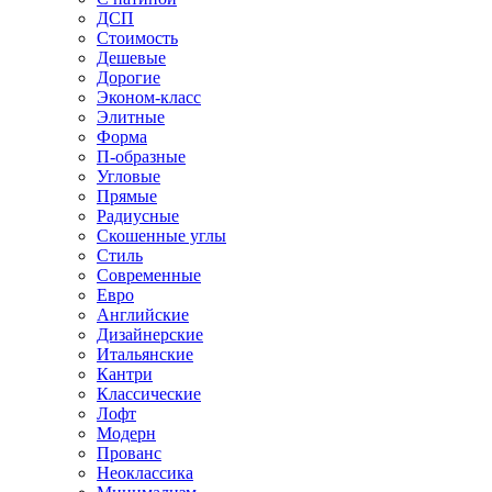
ДСП
Стоимость
Дешевые
Дорогие
Эконом-класс
Элитные
Форма
П-образные
Угловые
Прямые
Радиусные
Скошенные углы
Стиль
Современные
Евро
Английские
Дизайнерские
Итальянские
Кантри
Классические
Лофт
Модерн
Прованс
Неоклассика