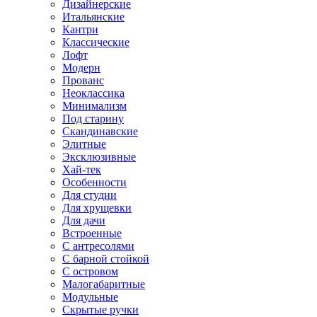
Дизайнерские
Итальянские
Кантри
Классические
Лофт
Модерн
Прованс
Неоклассика
Минимализм
Под старину
Скандинавские
Элитные
Эксклюзивные
Хай-тек
Особенности
Для студии
Для хрущевки
Для дачи
Встроенные
С антресолями
С барной стойкой
С островом
Малогабаритные
Модульные
Скрытые ручки