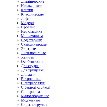
Дизайнерские
Итальянские
Кантри
Классические
Лофт
Модерн
Прованс
Неоклассика
Минимализм
Под старину
Скандинавские
Элитные
Эксклюзивные
Хай-тек
Особенности
Для студии
Для хрущевки
Для дачи
Встроенные
С антресолями
С барной стойкой
С островом
Малогабаритные
Модульные
Скрытые ручки