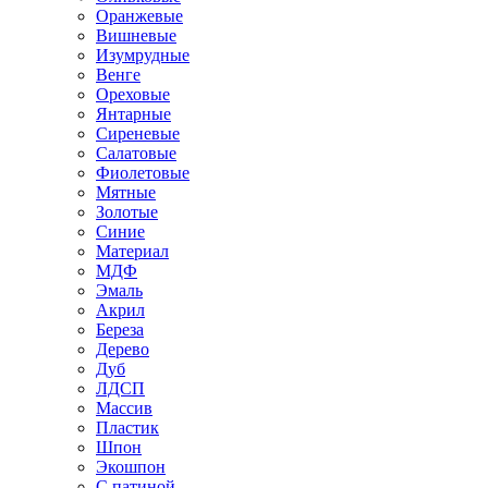
Оранжевые
Вишневые
Изумрудные
Венге
Ореховые
Янтарные
Сиреневые
Салатовые
Фиолетовые
Мятные
Золотые
Синие
Материал
МДФ
Эмаль
Акрил
Береза
Дерево
Дуб
ЛДСП
Массив
Пластик
Шпон
Экошпон
С патиной