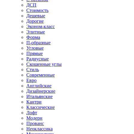
ДСП
Стоимость
Дешевые
Дорогие
Эконом-класс
Элитные
Форма
П-образные
Угловые
Прямые
Радиусные
Скошенные углы
Стиль
Современные
Евро
Английские
Дизайнерские
Итальянские
Кантри
Классические
Лофт
Модерн
Прованс
Неоклассика