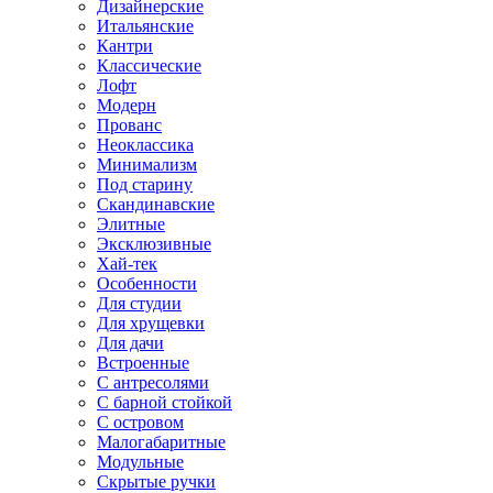
Дизайнерские
Итальянские
Кантри
Классические
Лофт
Модерн
Прованс
Неоклассика
Минимализм
Под старину
Скандинавские
Элитные
Эксклюзивные
Хай-тек
Особенности
Для студии
Для хрущевки
Для дачи
Встроенные
С антресолями
С барной стойкой
С островом
Малогабаритные
Модульные
Скрытые ручки