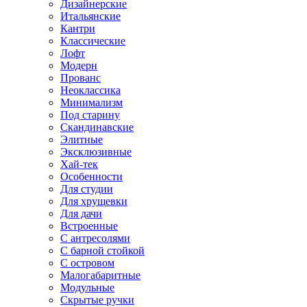
Дизайнерские
Итальянские
Кантри
Классические
Лофт
Модерн
Прованс
Неоклассика
Минимализм
Под старину
Скандинавские
Элитные
Эксклюзивные
Хай-тек
Особенности
Для студии
Для хрущевки
Для дачи
Встроенные
С антресолями
С барной стойкой
С островом
Малогабаритные
Модульные
Скрытые ручки