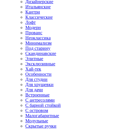
Дизайнерские
Итальянские
Кантри
Классические
Лофт
Модерн
Прованс
Неоклассика
Минимализм
Под старину
Скандинавские
Элитные
Эксклюзивные
Хай-тек
Особенности
Для студии
Для хрущевки
Для дачи
Встроенные
С антресолями
С барной стойкой
С островом
Малогабаритные
Модульные
Скрытые ручки