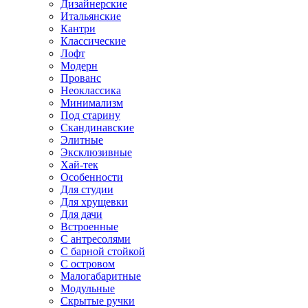
Дизайнерские
Итальянские
Кантри
Классические
Лофт
Модерн
Прованс
Неоклассика
Минимализм
Под старину
Скандинавские
Элитные
Эксклюзивные
Хай-тек
Особенности
Для студии
Для хрущевки
Для дачи
Встроенные
С антресолями
С барной стойкой
С островом
Малогабаритные
Модульные
Скрытые ручки