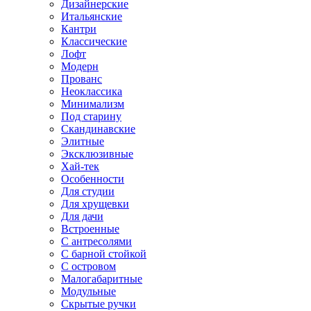
Дизайнерские
Итальянские
Кантри
Классические
Лофт
Модерн
Прованс
Неоклассика
Минимализм
Под старину
Скандинавские
Элитные
Эксклюзивные
Хай-тек
Особенности
Для студии
Для хрущевки
Для дачи
Встроенные
С антресолями
С барной стойкой
С островом
Малогабаритные
Модульные
Скрытые ручки