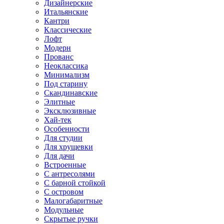
Дизайнерские
Итальянские
Кантри
Классические
Лофт
Модерн
Прованс
Неоклассика
Минимализм
Под старину
Скандинавские
Элитные
Эксклюзивные
Хай-тек
Особенности
Для студии
Для хрущевки
Для дачи
Встроенные
С антресолями
С барной стойкой
С островом
Малогабаритные
Модульные
Скрытые ручки