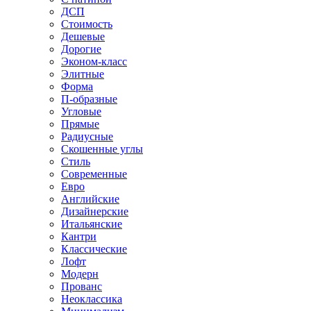
ДСП
Стоимость
Дешевые
Дорогие
Эконом-класс
Элитные
Форма
П-образные
Угловые
Прямые
Радиусные
Скошенные углы
Стиль
Современные
Евро
Английские
Дизайнерские
Итальянские
Кантри
Классические
Лофт
Модерн
Прованс
Неоклассика