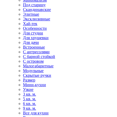
Минимализм
Под старину
Скандинавские
Элитные
Эксклюзивные
Хай-тек
Особенности
Для студии
Для хрущевки
Для дачи
Встроенные
С антресолями
С барной стойкой
С островом
Малогабаритные
Модульные
Скрытые ручки
Размер
Мини-кухни
Узкие
3 кв. м.
5 кв. м.
6 кв. м.
9 кв. м.
Все для кухни