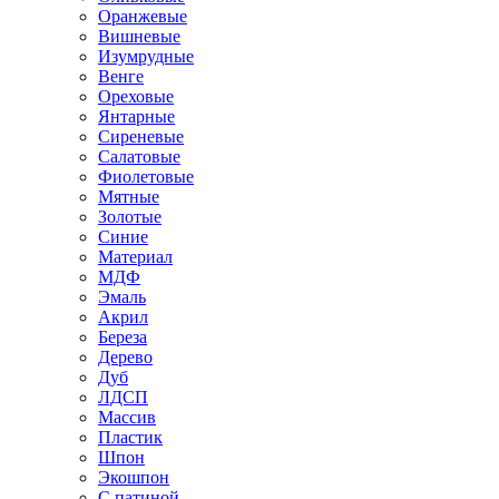
Оранжевые
Вишневые
Изумрудные
Венге
Ореховые
Янтарные
Сиреневые
Салатовые
Фиолетовые
Мятные
Золотые
Синие
Материал
МДФ
Эмаль
Акрил
Береза
Дерево
Дуб
ЛДСП
Массив
Пластик
Шпон
Экошпон
С патиной