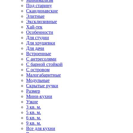
Минимализм
Под старину
Скандинавские
Элитные
Эксклюзивные
Хай-тек
Особенности
Для студии
Для хрущевки
Для дачи
Встроенные
С антресолями
С барной стойкой
С островом
Малогабаритные
Модульные
Скрытые ручки
Размер
Мини-кухни
Узкие
3 кв. м.
5 кв. м.
6 кв. м.
9 кв. м.
Все для кухни