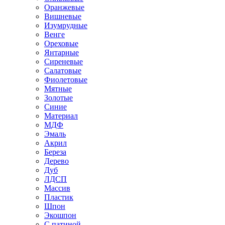
Оранжевые
Вишневые
Изумрудные
Венге
Ореховые
Янтарные
Сиреневые
Салатовые
Фиолетовые
Мятные
Золотые
Синие
Материал
МДФ
Эмаль
Акрил
Береза
Дерево
Дуб
ЛДСП
Массив
Пластик
Шпон
Экошпон
С патиной