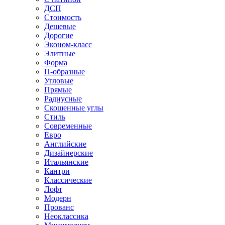
ДСП
Стоимость
Дешевые
Дорогие
Эконом-класс
Элитные
Форма
П-образные
Угловые
Прямые
Радиусные
Скошенные углы
Стиль
Современные
Евро
Английские
Дизайнерские
Итальянские
Кантри
Классические
Лофт
Модерн
Прованс
Неоклассика