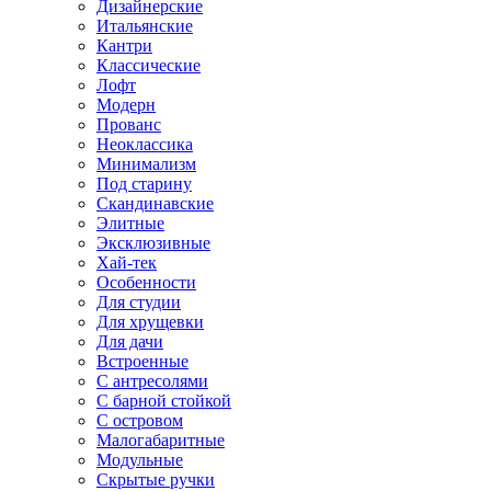
Дизайнерские
Итальянские
Кантри
Классические
Лофт
Модерн
Прованс
Неоклассика
Минимализм
Под старину
Скандинавские
Элитные
Эксклюзивные
Хай-тек
Особенности
Для студии
Для хрущевки
Для дачи
Встроенные
С антресолями
С барной стойкой
С островом
Малогабаритные
Модульные
Скрытые ручки