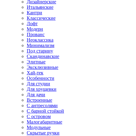
Дизайнерские
Итальянские
Кантри
Классические
Лофт
Модерн
Прованс
Неоклассика
Минимализм
Под старину
Скандинавские
Элитные
Эксклюзивные
Хай-тек
Особенности
Для студии
Для хрущевки
Для дачи
Встроенные
С антресолями
С барной стойкой
С островом
Малогабаритные
Модульные
Скрытые ручки