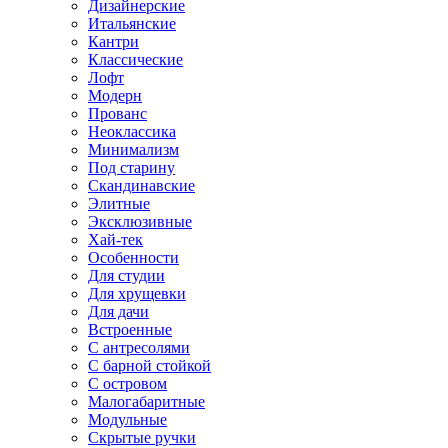
Дизайнерские
Итальянские
Кантри
Классические
Лофт
Модерн
Прованс
Неоклассика
Минимализм
Под старину
Скандинавские
Элитные
Эксклюзивные
Хай-тек
Особенности
Для студии
Для хрущевки
Для дачи
Встроенные
С антресолями
С барной стойкой
С островом
Малогабаритные
Модульные
Скрытые ручки