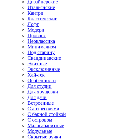
Дизайнерские
Итальянские
Кантри
Классические
Лофт
Модерн
Прованс
Неоклассика
Минимализм
Под старину
Скандинавские
Элитные
Эксклюзивные
Хай-тек
Особенности
Для студии
Для хрущевки
Для дачи
Встроенные
С антресолями
С барной стойкой
С островом
Малогабаритные
Модульные
Скрытые ручки