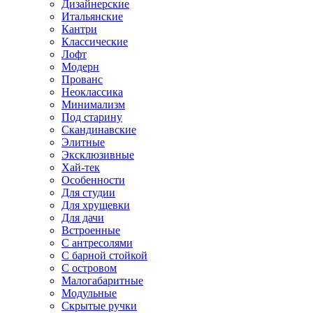
Дизайнерские
Итальянские
Кантри
Классические
Лофт
Модерн
Прованс
Неоклассика
Минимализм
Под старину
Скандинавские
Элитные
Эксклюзивные
Хай-тек
Особенности
Для студии
Для хрущевки
Для дачи
Встроенные
С антресолями
С барной стойкой
С островом
Малогабаритные
Модульные
Скрытые ручки