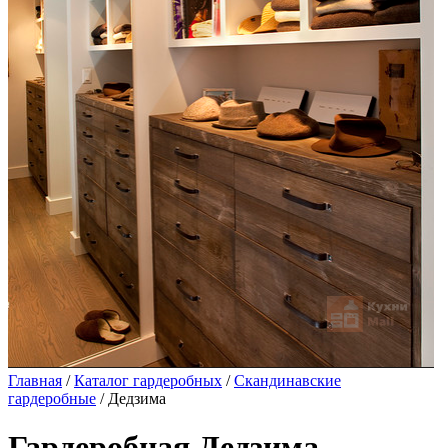
Главная
/
Каталог гардеробных
/
Скандинавские
гардеробные
/ Дедзима
Гардеробная Дедзима