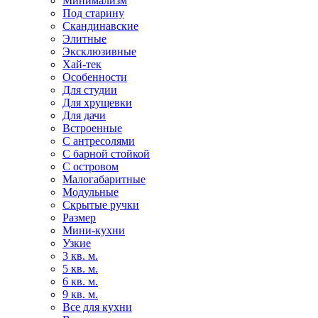
Минимализм
Под старину
Скандинавские
Элитные
Эксклюзивные
Хай-тек
Особенности
Для студии
Для хрущевки
Для дачи
Встроенные
С антресолями
С барной стойкой
С островом
Малогабаритные
Модульные
Скрытые ручки
Размер
Мини-кухни
Узкие
3 кв. м.
5 кв. м.
6 кв. м.
9 кв. м.
Все для кухни