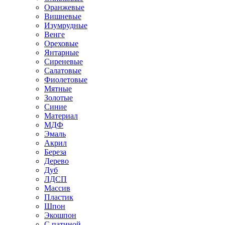
Оранжевые
Вишневые
Изумрудные
Венге
Ореховые
Янтарные
Сиреневые
Салатовые
Фиолетовые
Мятные
Золотые
Синие
Материал
МДФ
Эмаль
Акрил
Береза
Дерево
Дуб
ЛДСП
Массив
Пластик
Шпон
Экошпон
С патиной