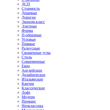
ДСП
Стоимость
Дешевые
Дорогие
Эконом-класс
Элитные
Форма
П-образные
Угловые
Прямые
Радиусные
Скошенные углы
Стиль
Современные
Евро
Английские
Дизайнерские
Итальянские
Кантри
Классические
Лофт
Модерн
Прованс
Неоклассика