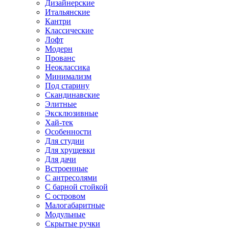
Дизайнерские
Итальянские
Кантри
Классические
Лофт
Модерн
Прованс
Неоклассика
Минимализм
Под старину
Скандинавские
Элитные
Эксклюзивные
Хай-тек
Особенности
Для студии
Для хрущевки
Для дачи
Встроенные
С антресолями
С барной стойкой
С островом
Малогабаритные
Модульные
Скрытые ручки