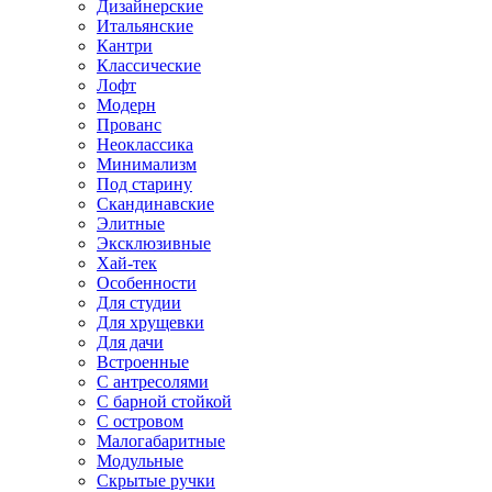
Дизайнерские
Итальянские
Кантри
Классические
Лофт
Модерн
Прованс
Неоклассика
Минимализм
Под старину
Скандинавские
Элитные
Эксклюзивные
Хай-тек
Особенности
Для студии
Для хрущевки
Для дачи
Встроенные
С антресолями
С барной стойкой
С островом
Малогабаритные
Модульные
Скрытые ручки