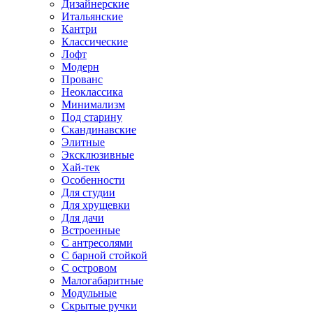
Дизайнерские
Итальянские
Кантри
Классические
Лофт
Модерн
Прованс
Неоклассика
Минимализм
Под старину
Скандинавские
Элитные
Эксклюзивные
Хай-тек
Особенности
Для студии
Для хрущевки
Для дачи
Встроенные
С антресолями
С барной стойкой
С островом
Малогабаритные
Модульные
Скрытые ручки