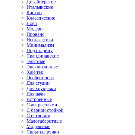
Дизайнерские
Итальянские
Кантри
Классические
Лофт
Модерн
Прованс
Неоклассика
Минимализм
Под старину
Скандинавские
Элитные
Эксклюзивные
Хай-тек
Особенности
Для студии
Для хрущевки
Для дачи
Встроенные
С антресолями
С барной стойкой
С островом
Малогабаритные
Модульные
Скрытые ручки