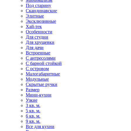
Минимализм
Под старину
Скандинавские
Элитные
Эксклюзивные
Хай-тек
Особенности
Для студии
Для хрущевки
Для дачи
Встроенные
С антресолями
С барной стойкой
С островом
Малогабаритные
Модульные
Скрытые ручки
Размер
Мини-кухни
Узкие
3 кв. м.
5 кв. м.
6 кв. м.
9 кв. м.
Все для кухни