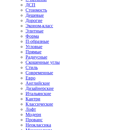
ДСП
Стоимость
Дешевые
Дорогие
Эконом-класс
Элитные
Форма
П-образные
Угловые
Прямые
Радиусные
Скошенные углы
Стиль
Современные
Евро
Английские
Дизайнерские
Итальянские
Кантри
Классические
Лофт
Модерн
Прованс
Неоклассика