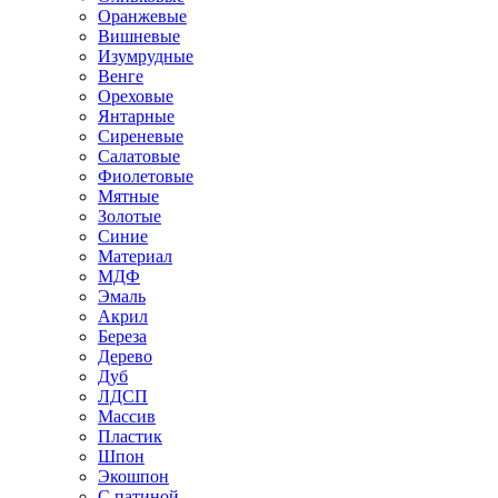
Оранжевые
Вишневые
Изумрудные
Венге
Ореховые
Янтарные
Сиреневые
Салатовые
Фиолетовые
Мятные
Золотые
Синие
Материал
МДФ
Эмаль
Акрил
Береза
Дерево
Дуб
ЛДСП
Массив
Пластик
Шпон
Экошпон
С патиной