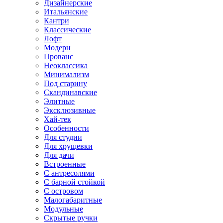
Дизайнерские
Итальянские
Кантри
Классические
Лофт
Модерн
Прованс
Неоклассика
Минимализм
Под старину
Скандинавские
Элитные
Эксклюзивные
Хай-тек
Особенности
Для студии
Для хрущевки
Для дачи
Встроенные
С антресолями
С барной стойкой
С островом
Малогабаритные
Модульные
Скрытые ручки