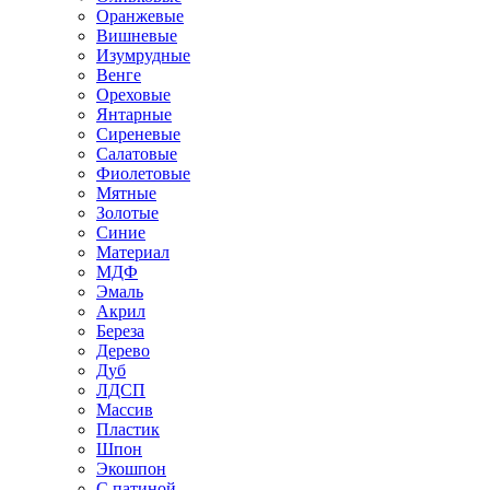
Оранжевые
Вишневые
Изумрудные
Венге
Ореховые
Янтарные
Сиреневые
Салатовые
Фиолетовые
Мятные
Золотые
Синие
Материал
МДФ
Эмаль
Акрил
Береза
Дерево
Дуб
ЛДСП
Массив
Пластик
Шпон
Экошпон
С патиной