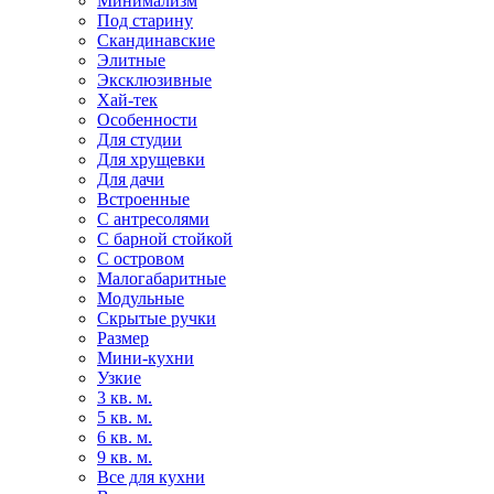
Минимализм
Под старину
Скандинавские
Элитные
Эксклюзивные
Хай-тек
Особенности
Для студии
Для хрущевки
Для дачи
Встроенные
С антресолями
С барной стойкой
С островом
Малогабаритные
Модульные
Скрытые ручки
Размер
Мини-кухни
Узкие
3 кв. м.
5 кв. м.
6 кв. м.
9 кв. м.
Все для кухни