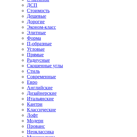
ДСП
Стоимость
Дешевые
Дорогие
Эконом-класс
Элитные
Форма
П-образные
Угловые
Прямые
Радиусные
Скошенные углы
Стиль
Современные
Евро
Английские
Дизайнерские
Итальянские
Кантри
Классические
Лофт
Модерн
Прованс
Неоклассика