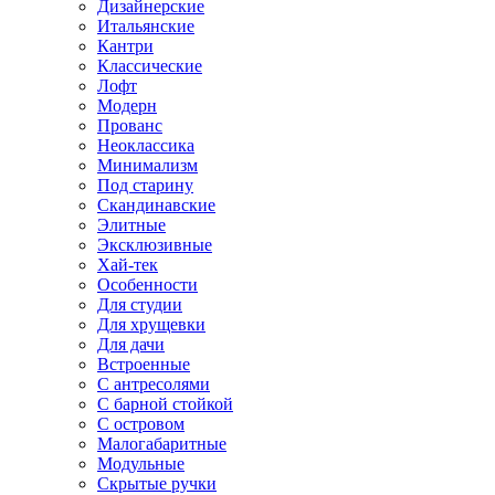
Дизайнерские
Итальянские
Кантри
Классические
Лофт
Модерн
Прованс
Неоклассика
Минимализм
Под старину
Скандинавские
Элитные
Эксклюзивные
Хай-тек
Особенности
Для студии
Для хрущевки
Для дачи
Встроенные
С антресолями
С барной стойкой
С островом
Малогабаритные
Модульные
Скрытые ручки