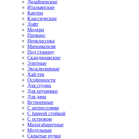
Дизайнерские
Итальянские
Кантри
Классические
Лофт
Модерн
Прованс
Неоклассика
Минимализм
Под старину
Скандинавские
Элитные
Эксклюзивные
Хай-тек
Особенности
Для студии
Для хрущевки
Для дачи
Встроенные
С антресолями
С барной стойкой
С островом
Малогабаритные
Модульные
Скрытые ручки