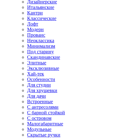
Дизайнерские
Итальянские
Кантри
Классические
Лофт
Модерн
Прованс
Неоклассика
Минимализм
Под старину
Скандинавские
Элитные
Эксклюзивные
Хай-тек
Особенности
Для студии
Для хрущевки
Для дачи
Встроенные
С антресолями
С барной стойкой
С островом
Малогабаритные
Модульные
Скрытые ручки