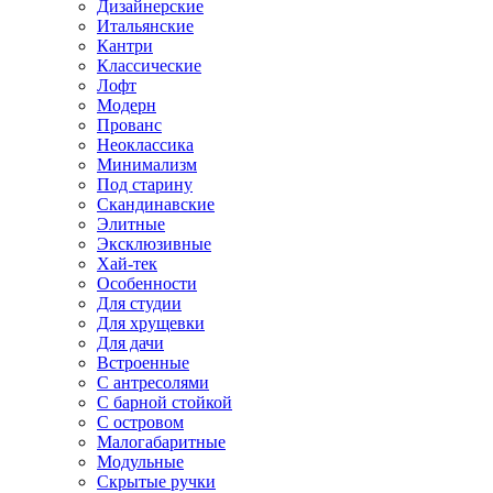
Дизайнерские
Итальянские
Кантри
Классические
Лофт
Модерн
Прованс
Неоклассика
Минимализм
Под старину
Скандинавские
Элитные
Эксклюзивные
Хай-тек
Особенности
Для студии
Для хрущевки
Для дачи
Встроенные
С антресолями
С барной стойкой
С островом
Малогабаритные
Модульные
Скрытые ручки