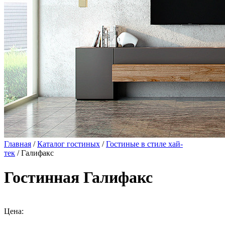
Главная
/
Каталог гостиных
/
Гостиные в стиле хай-
тек
/ Галифакс
Гостинная Галифакс
Цена: