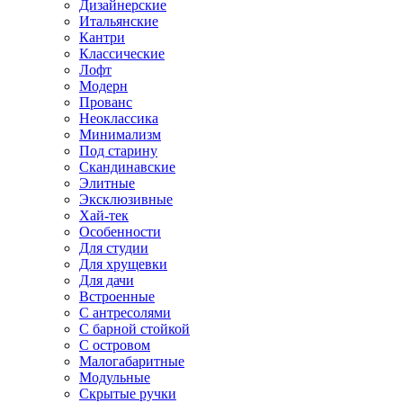
Дизайнерские
Итальянские
Кантри
Классические
Лофт
Модерн
Прованс
Неоклассика
Минимализм
Под старину
Скандинавские
Элитные
Эксклюзивные
Хай-тек
Особенности
Для студии
Для хрущевки
Для дачи
Встроенные
С антресолями
С барной стойкой
С островом
Малогабаритные
Модульные
Скрытые ручки