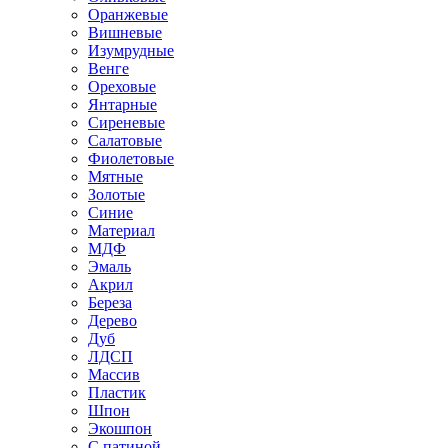
Оранжевые
Вишневые
Изумрудные
Венге
Ореховые
Янтарные
Сиреневые
Салатовые
Фиолетовые
Мятные
Золотые
Синие
Материал
МДФ
Эмаль
Акрил
Береза
Дерево
Дуб
ЛДСП
Массив
Пластик
Шпон
Экошпон
С патиной