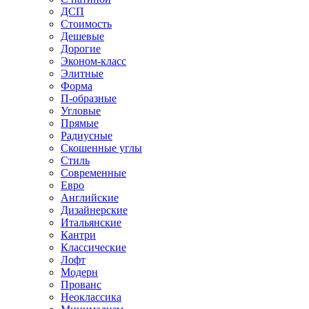
ДСП
Стоимость
Дешевые
Дорогие
Эконом-класс
Элитные
Форма
П-образные
Угловые
Прямые
Радиусные
Скошенные углы
Стиль
Современные
Евро
Английские
Дизайнерские
Итальянские
Кантри
Классические
Лофт
Модерн
Прованс
Неоклассика