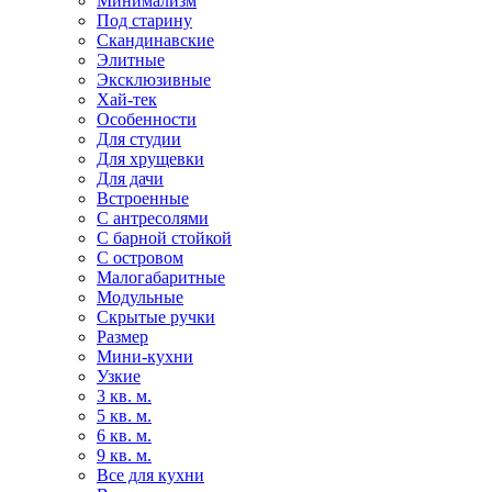
Минимализм
Под старину
Скандинавские
Элитные
Эксклюзивные
Хай-тек
Особенности
Для студии
Для хрущевки
Для дачи
Встроенные
С антресолями
С барной стойкой
С островом
Малогабаритные
Модульные
Скрытые ручки
Размер
Мини-кухни
Узкие
3 кв. м.
5 кв. м.
6 кв. м.
9 кв. м.
Все для кухни