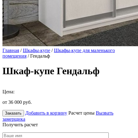
Главная
/
Шкафы-купе
/
Шкафы-купе для маленького
помещения
/ Гендальф
Шкаф-купе Гендальф
Цена:
от 36 000
руб.
Добавить в корзину
Расчет цены
Вызвать
Заказать
замерщика
Получить расчет