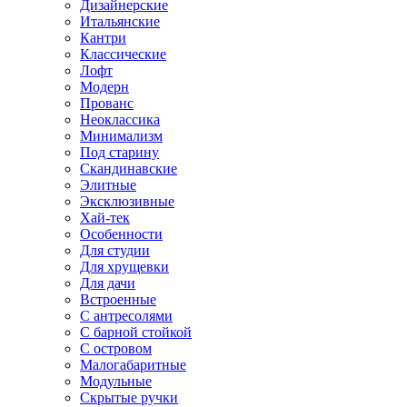
Дизайнерские
Итальянские
Кантри
Классические
Лофт
Модерн
Прованс
Неоклассика
Минимализм
Под старину
Скандинавские
Элитные
Эксклюзивные
Хай-тек
Особенности
Для студии
Для хрущевки
Для дачи
Встроенные
С антресолями
С барной стойкой
С островом
Малогабаритные
Модульные
Скрытые ручки