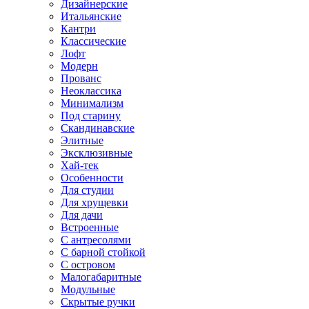
Дизайнерские
Итальянские
Кантри
Классические
Лофт
Модерн
Прованс
Неоклассика
Минимализм
Под старину
Скандинавские
Элитные
Эксклюзивные
Хай-тек
Особенности
Для студии
Для хрущевки
Для дачи
Встроенные
С антресолями
С барной стойкой
С островом
Малогабаритные
Модульные
Скрытые ручки