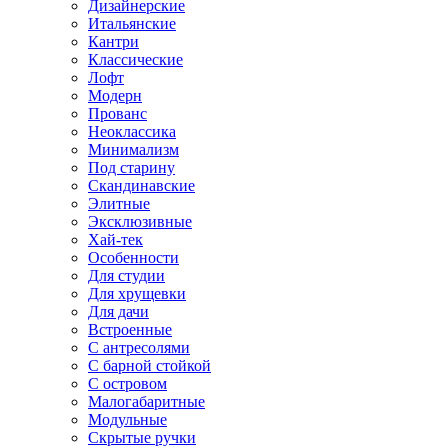
Дизайнерские
Итальянские
Кантри
Классические
Лофт
Модерн
Прованс
Неоклассика
Минимализм
Под старину
Скандинавские
Элитные
Эксклюзивные
Хай-тек
Особенности
Для студии
Для хрущевки
Для дачи
Встроенные
С антресолями
С барной стойкой
С островом
Малогабаритные
Модульные
Скрытые ручки